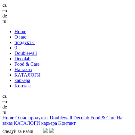
cz
en
de
ru
Home
О нас
продукты
0
Doublewall
Decolab
Food & Care
Hа заказ
КАТАЛОГИ
карьера
Kонтакт
cz
en
de
ru
Home
О нас
продукты
Doublewall
Decolab
Food & Care
Hа
заказ
КАТАЛОГИ
карьера
Kонтакт
следуй за нами