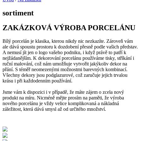
sortiment
ZAKÁZKOVÁ VÝROBA PORCELÁNU
Bílý porcelán je klasika, kterou nikdy nic nezkazíte. Zároveň vám
ale dává spoustu prostoru k dozdobení přesně podle vašich představ.
A nemusí jít jen o logo vašeho podniku, i když právě to patří k
nejžádanějším. K dekorování porcelánu používáme tisky, stříkání i
ruční malování, což nám umožňuje vytvořit jakýkoliv dekor na
přání. S téměř neomezenými možnostmi barevných kombinací.
Všechny dekory jsou podglazurové, což zaručuje jejich trvalou
krásu i při každodenním používání.
Jsme vám k dispozici i v případě, že máte zájem o zcela nový
produkt na míru. Nicméně mějte prosím na paměti, že výroba
nového porcelánu je vždy velice komplikovaná a nákladná
záležitost, která dává smysl až od určitého množství.