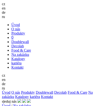
cz
en
de
ru
Úvod
O nás
Produkty
0
Doublewall
Decolab
Food & Care
Na zakázku
Katalogy
kariéra
Kontakt
cz
en
de
ru
Úvod
O nás
Produkty
Doublewall
Decolab
Food & Care
Na
zakázku
Katalogy
kariéra
Kontakt
sleduj nás
Úvod
/
Na zakázku